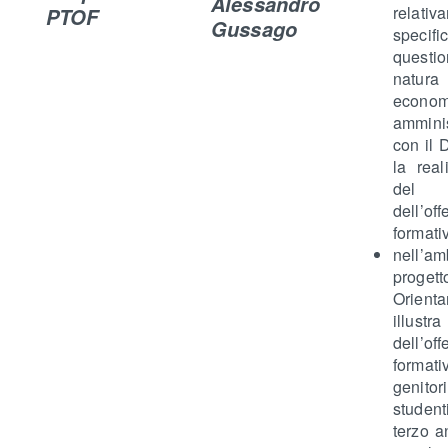
Alessandro
relati
PTOF
Gussago
specifi
quest
natura
econom
amminis
con il
la real
del 
dell’off
formati
nell’a
progett
Orient
illustr
dell’off
forma
genito
stude
terzo a