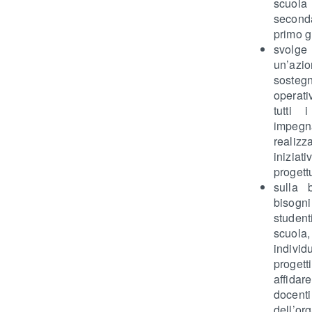
scuola
secon
primo g
svolge
un’az
sosteg
opera
tutti 
impegn
realizz
iniziati
progettu
sulla 
bisog
student
scuola,
indiv
proge
affid
docenti
dell’or