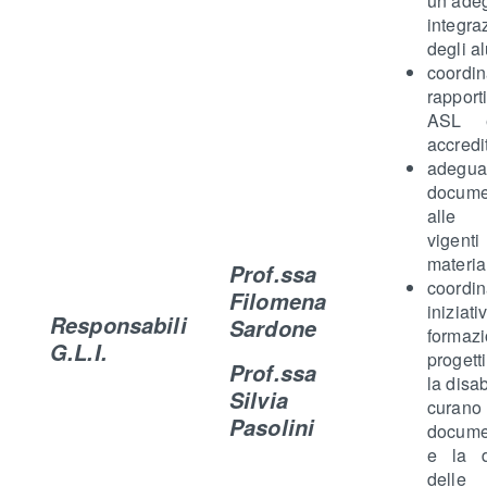
un’ade
integra
degli al
coord
rappo
ASL e
accredit
adegu
docume
alle
vige
materia
Prof.ssa
coord
Filomena
inizi
Responsabili
Sardone
formaz
G.L.I.
progett
Prof.ssa
la disab
Silvia
cura
Pasolini
docume
e la d
delle