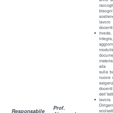
racco
biso
sosti
lavo
docenti
rivede,
integra,
aggio
moduli
docum
material
alla d
sulla b
nuove 
esige
doce
dell’Isti
lavor
Dirigen
Prof.
Responsabile
scola