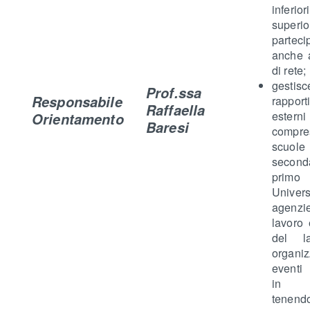
infer
superio
partec
anche a
di rete;
gest
Prof.ssa
Responsabile
rapport
Raffaella
esterni
Orientamento
Baresi
compre
scuole
secon
primo
Univers
agenzi
lavoro
del l
organiz
eventi
in m
tenendo