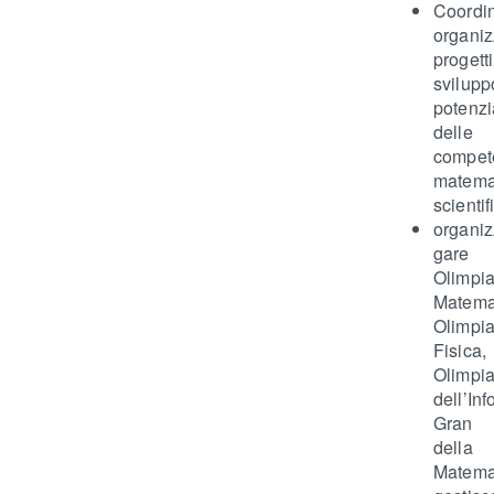
Coor
organi
progetti
svilu
potenz
delle
compet
matema
scientif
organ
gare d’
Olimpi
Matema
Olimpi
Fisica,
Olimpia
dell’Inf
Gran 
della
Matema