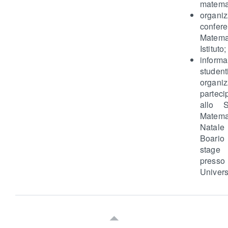
matemat
organi
confe
Matem
Istituto;
infor
stud
organiz
parteci
allo 
Matem
Natale
Boari
stage
pres
Univers