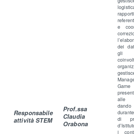
gesti
logisti
rappor
referen
e coo
corre
l’elabo
dei dat
gli s
coinvolt
organ
gesti
Manag
Game
presen
alle 
dando 
Prof.ssa
Responsabile
durant
Claudia
di p
attività STEM
Orabona
d’Istitu
i cont