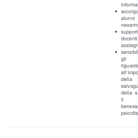
informa
accol
alun
neoarriv
suppo
doce
sostegn
sensibi
gli 
riguard
all’imp
della
salvagu
della s
il p
beness
psicofis