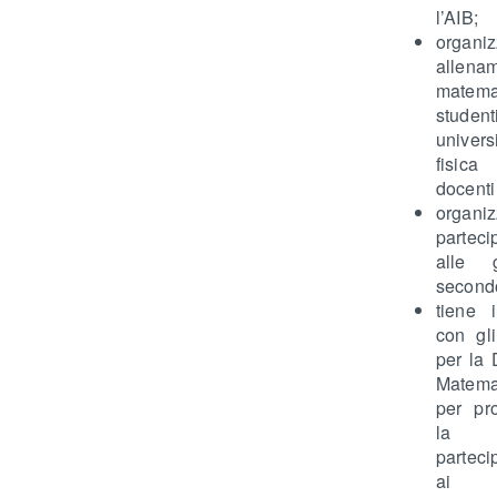
l’AIB;
organi
allena
matema
student
univers
fisi
docenti 
organ
parteci
alle 
secondo
tiene i
con gli
per la 
Matem
per pr
la
parteci
ai G