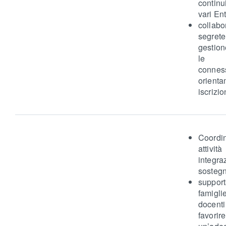
contin
vari Ent
collabo
segrete
gestion
le at
conn
orient
iscrizio
Coord
attiv
integr
sostegn
suppo
famig
docen
favorire