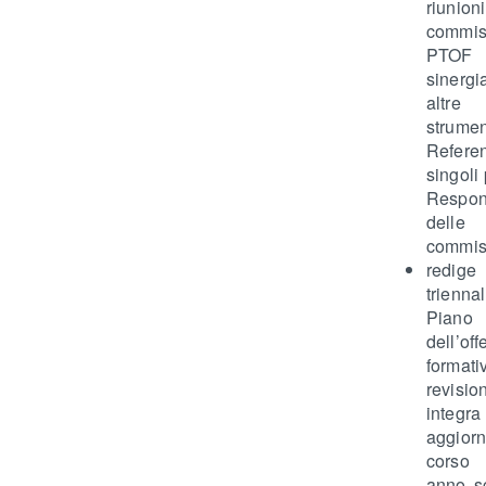
riunio
commis
PTO
sinerg
altre 
strume
Refer
singoli 
Respon
delle
commis
redige
trienna
Piano
dell’off
format
revisio
inte
aggio
corso
anno sc